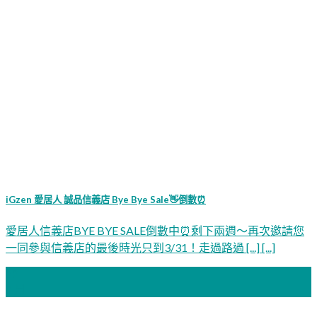
iGzen 愛居人 誠品信義店 Bye Bye Sale👋倒數⏰
愛居人信義店BYE BYE SALE倒數中⏰剩下兩週～再次邀請您
一同參與信義店的最後時光只到3/31！走過路過 [...] [...]
22
2 月