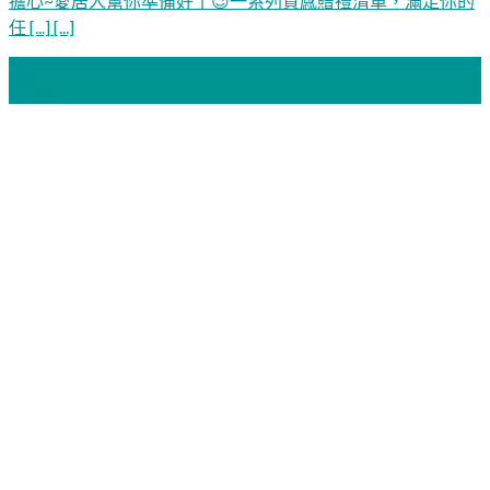
擔心~愛居人幫你準備好了😉一系列質感贈禮清單，滿足你的
任 [...] [...]
30
11 月