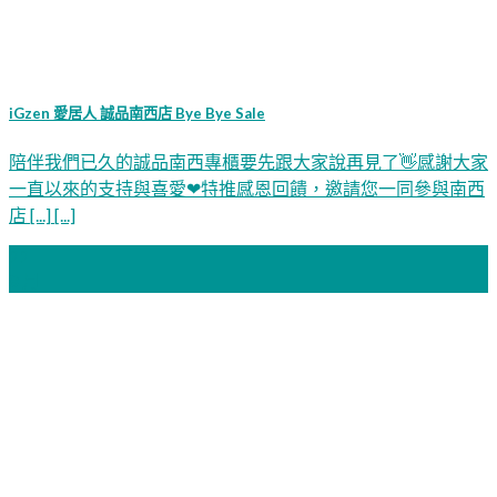
iGzen 愛居人 誠品南西店 Bye Bye Sale
陪伴我們已久的誠品南西專櫃要先跟大家說再見了👋感謝大家
一直以來的支持與喜愛❤特推感恩回饋，邀請您一同參與南西
店 [...] [...]
22
8 月