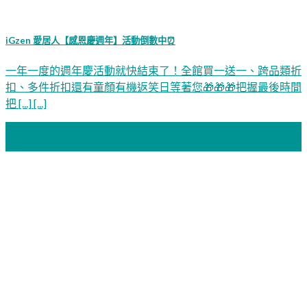
iGzen 愛居人【感恩慶週年】活動倒數中⏰
一年一度的週年慶活動就快結束了！全館買一送一、跨品類折
扣、多件折扣還有童顏有機返笑日等著您🎁🎁🎁把握最後時間
把 [...] [...]
13
9 月