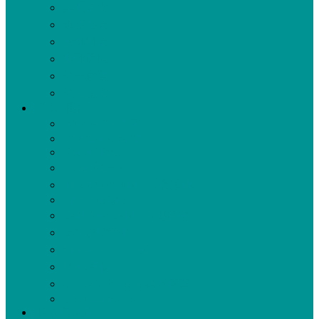
美肌護膚
頭髮養護
臉部呵護
媽咪寶貝
愛居嚴選
愛居良食
品牌目錄
BARR-CO. 巴爾
COCO FRESCO
Decent Rossi
iGzen 愛居人
INNA ORGANIC 童顏有機
k.hall designs
LAND by LAND 大地紐約
LSG 法食香水
Simpatico 幸・感
SOiL 所倚
URBAN Rituelle 澳本儷萃
U.S.Apothecary
限時優惠區