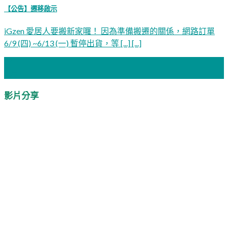
【公告】遷移啟示
iGzen 愛居人要搬新家囉！ 因為準備搬遷的關係，網路訂單
6/9 (四) ~6/13 (一) 暫停出貨，等 [...] [...]
06
6 月
影片分享