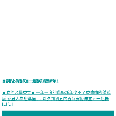
🧧春節必備香氛🧧一起香噴噴過新年！
🧧春節必備香氛🧧 一年一度的農曆新年少不了香噴噴的儀式
感 愛居人為您準備了~除夕到初五的香氣穿搭佈置✨ 一起揚
[...] [...]
17