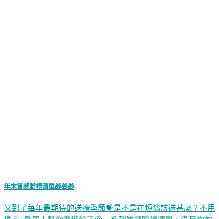
年末質感贈禮清單🎁🎁🎁
又到了每年最期待的送禮季節💝是不是在煩惱該送甚麼？不用