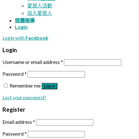
愛居人活動
加入愛居人
媒體報導
Login
Login with
Facebook
Login
Username or email address
*
Password
*
Remember me
Log in
Lost your password?
Register
Email address
*
Password
*