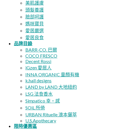
美肌護膚
頭髮養護
臉部呵護
媽咪寶貝
愛居嚴選
愛居良食
品牌目錄
BARR-CO. 巴爾
COCO FRESCO
Decent Rossi
iGzen 愛居人
INNA ORGANIC 童顏有機
k.hall designs
LAND by LAND 大地紐約
LSG 法食香水
Simpatico 幸・感
SOiL 所倚
URBAN Rituelle 澳本儷萃
U.S.Apothecary
限時優惠區