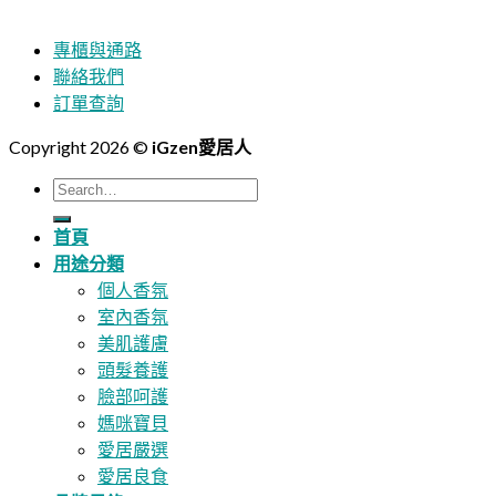
專櫃與通路
聯絡我們
訂單查詢
Copyright 2026 ©
iGzen愛居人
Search
for:
首頁
用途分類
個人香氛
室內香氛
美肌護膚
頭髮養護
臉部呵護
媽咪寶貝
愛居嚴選
愛居良食