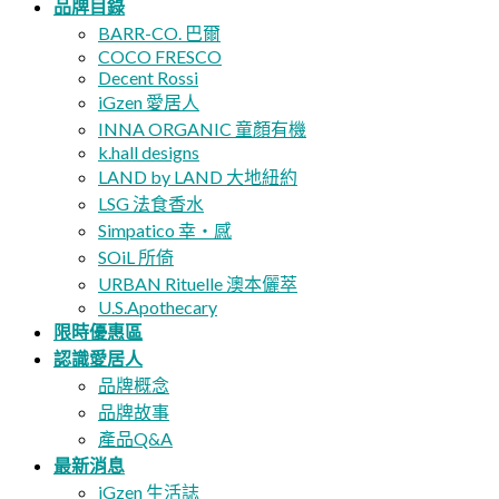
品牌目錄
BARR-CO. 巴爾
COCO FRESCO
Decent Rossi
iGzen 愛居人
INNA ORGANIC 童顏有機
k.hall designs
LAND by LAND 大地紐約
LSG 法食香水
Simpatico 幸・感
SOiL 所倚
URBAN Rituelle 澳本儷萃
U.S.Apothecary
限時優惠區
認識愛居人
品牌概念
品牌故事
產品Q&A
最新消息
iGzen 生活誌