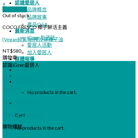
認識愛居人
+
Quick View
品牌概念
Out of stock
品牌故事
產品Q&A
COCO FRESCO 椰子鮮活主義
最新消息
iGzen 生活誌
[Vegan純素]初榨冷萃椰子油
愛居人活動
NT$
580
加入愛居人
購物車
媒體報導
認識iGzen愛居人
Login
品牌概念 Concept
Cart /
NT$
0
0
品牌故事 Story
No products in the cart.
良品分享 Brands
0
愛居人生活誌 Blog
Cart
購物體驗
No products in the cart.