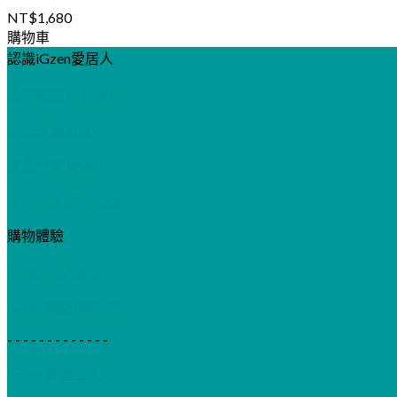
NT$
1,680
購物車
認識iGzen愛居人
品牌概念 Concept
品牌故事 Story
良品分享 Brands
愛居人生活誌 Blog
購物體驗
iGzen 通路資訊
iGzen 網路購物須知
- - - - - - - - - - - - -
iGzen 會員登入