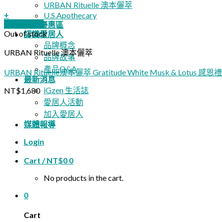
URBAN Rituelle 澳本儷萃
+
U.S.Apothecary
Quick View
限時優惠區
Out of stock
認識愛居人
品牌概念
URBAN Rituelle 澳本儷萃
品牌故事
產品Q&A
URBAN Rituelle澳本儷萃 Gratitude White Musk & Lotus 
最新消息
iGzen 生活誌
NT$
1,680
愛居人活動
加入愛居人
媒體報導
Login
Cart /
NT$
0
0
No products in the cart.
0
Cart