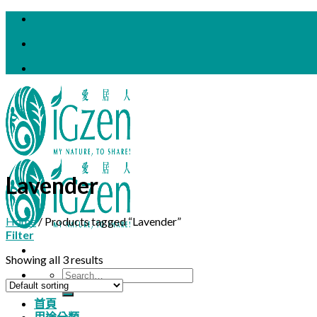
Skip
to
content
Lavender
Home
/
Products tagged “Lavender”
Filter
Showing all 3 results
Search
for:
首頁
用途分類