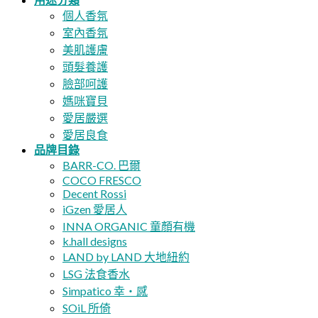
個人香氛
室內香氛
美肌護膚
頭髮養護
臉部呵護
媽咪寶貝
愛居嚴選
愛居良食
品牌目錄
BARR-CO. 巴爾
COCO FRESCO
Decent Rossi
iGzen 愛居人
INNA ORGANIC 童顏有機
k.hall designs
LAND by LAND 大地紐約
LSG 法食香水
Simpatico 幸・感
SOiL 所倚