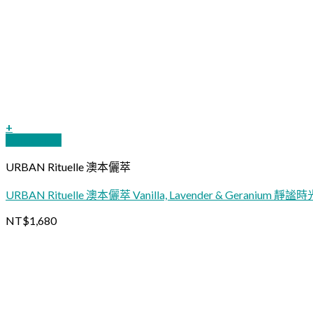
+
Quick View
URBAN Rituelle 澳本儷萃
URBAN Rituelle 澳本儷萃 Vanilla, Lavender & Geranium
NT$
1,680