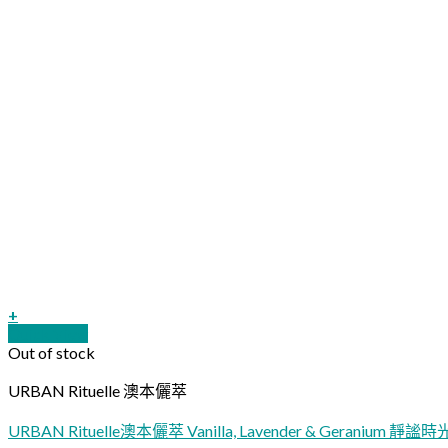
+
Quick View
Out of stock
URBAN Rituelle 澳本儷萃
URBAN Rituelle澳本儷萃 Vanilla, Lavender & Geranium 靜