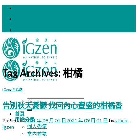
Skip
to
content
Tag Archives:
柑橘
iGzen 生活誌
Search
告別秋天憂鬱 找回內心豐盛的柑橘香
for:
首頁
用途分類
Posted on
2021 年 09 月 01 日
2021 年 09 月 01 日
by
stock-
個人香氛
igzen
室內香氛