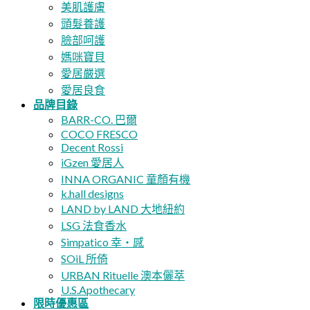
美肌護膚
頭髮養護
臉部呵護
媽咪寶貝
愛居嚴選
愛居良食
品牌目錄
BARR-CO. 巴爾
COCO FRESCO
Decent Rossi
iGzen 愛居人
INNA ORGANIC 童顏有機
k.hall designs
LAND by LAND 大地紐約
LSG 法食香水
Simpatico 幸・感
SOiL 所倚
URBAN Rituelle 澳本儷萃
U.S.Apothecary
限時優惠區