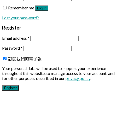
Remember me
Log in
Lost your password?
Register
Email address
*
Password
*
訂閱我們的電子報
Your personal data will be used to support your experience
throughout this website, to manage access to your account, and
for other purposes described in our
privacy policy
.
Register