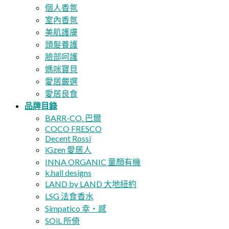
個人香氛
室內香氛
美肌護膚
頭髮養護
臉部呵護
媽咪寶貝
愛居嚴選
愛居良食
品牌目錄
BARR-CO. 巴爾
COCO FRESCO
Decent Rossi
iGzen 愛居人
INNA ORGANIC 童顏有機
k.hall designs
LAND by LAND 大地紐約
LSG 法食香水
Simpatico 幸・感
SOiL 所倚