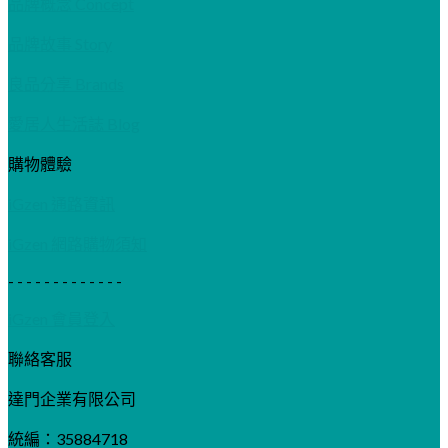
品牌概念 Concept
品牌故事 Story
良品分享 Brands
愛居人生活誌 Blog
購物體驗
iGzen 通路資訊
iGzen 網路購物須知
- - - - - - - - - - - - -
iGzen 會員登入
聯絡客服
達門企業有限公司
統編：35884718