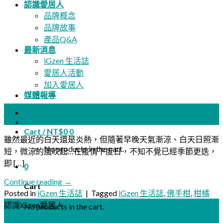
認識愛居人
品牌概念
品牌故事
產品Q&A
最新消息
iGzen 生活誌
愛居人活動
加入愛居人
媒體報導
01
Login
9 月
Cart /
NT$
0
0
雖然最近的白天還是炎熱，但隨著早晚天氣漸涼、白天日照漸
No products in the cart.
短，微涼的風吹起…在疫情下度日，不知不覺已經季節更迭，
即 […]
0
Continue reading
→
Cart
Posted in
iGzen 生活誌
|
Tagged
iGzen 生活誌
,
佛手柑
,
柑橘
認識iGzen愛居人
No products in the cart.