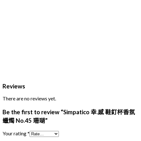
Reviews
There are no reviews yet.
Be the first to review “Simpatico 幸.感 鞋釘杯香氛
蠟燭 No.45 珊瑚”
Your rating
*