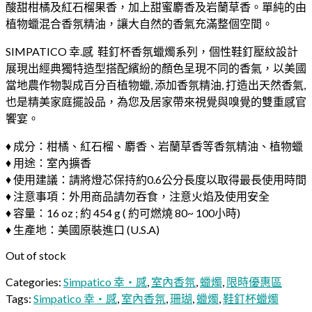
酸甜柑橘及紅石榴果香，加上甜蜜麝香及岩蘭草香。單純的由
植物蠟混合香氛精油，讓大自然的香氣充滿整個空間。
SIMPATICO 幸.感 鞋釘杯香氛蠟燭系列，個性鞋釘壓紋設計
展現出經典獨特造型搭配繽紛的顏色呈現不同的香氣，以美國
當地農作物製成百分百植物蠟, 添加香氛精油, 打造出天然香氣,
也是精美家庭擺設品，為您及居家帶來視覺與嗅覺的雙重感官
饗宴。
♦ 成分：柑橘、紅石榴、麝香、岩蘭草香等香氛精油、植物蠟
♦ 用途：室內擴香
♦ 使用建議：請將燈芯保持約0.6公分長度以取得最長使用時間
♦ 注意事項：外用商品請勿吞食，注意火焰及使用安全
♦ 容量：16 oz ; 約 454 g ( 約可燃燒 80~ 100小時)
♦ 生產地：美國原裝進口 (U.S.A)
Out of stock
Categories:
Simpatico 幸・感
,
室內香氛
,
蠟燭
,
限時優惠區
Tags:
Simpatico 幸・感
,
室內香氛
,
珊瑚
,
蠟燭
,
鞋釘杯蠟燭