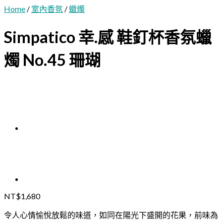
Home
/
室內香氛
/
蠟燭
Simpatico 幸.感 鞋釘杯香氛蠟
燭 No.45 珊瑚
NT$
1,680
令人心情愉悅放鬆的味道，如同在陽光下盛開的花果，前味為