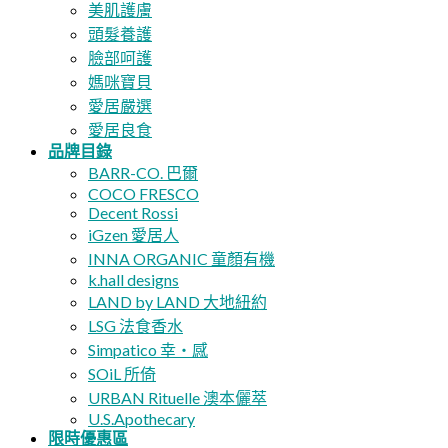
美肌護膚
頭髮養護
臉部呵護
媽咪寶貝
愛居嚴選
愛居良食
品牌目錄
BARR-CO. 巴爾
COCO FRESCO
Decent Rossi
iGzen 愛居人
INNA ORGANIC 童顏有機
k.hall designs
LAND by LAND 大地紐約
LSG 法食香水
Simpatico 幸・感
SOiL 所倚
URBAN Rituelle 澳本儷萃
U.S.Apothecary
限時優惠區