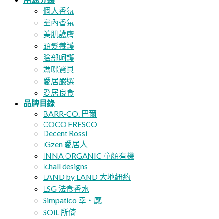
個人香氛
室內香氛
美肌護膚
頭髮養護
臉部呵護
媽咪寶貝
愛居嚴選
愛居良食
品牌目錄
BARR-CO. 巴爾
COCO FRESCO
Decent Rossi
iGzen 愛居人
INNA ORGANIC 童顏有機
k.hall designs
LAND by LAND 大地紐約
LSG 法食香水
Simpatico 幸・感
SOiL 所倚