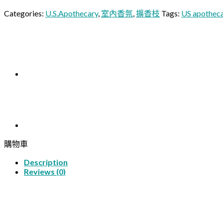
Categories:
U.S.Apothecary
,
室內香氛
,
擴香枝
Tags:
US apothec
購物車
Description
Reviews (0)