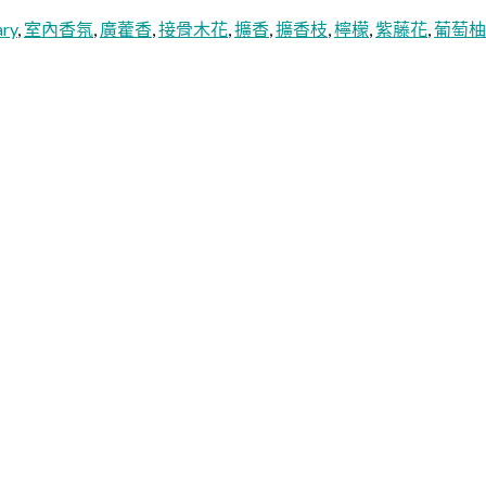
ary
,
室內香氛
,
廣藿香
,
接骨木花
,
擴香
,
擴香枝
,
檸檬
,
紫藤花
,
葡萄柚