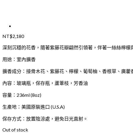
NT$
2,180
深刻沉穩的花香，隨著紫藤花瓣翩然引領著，伴著一絲絲檸檬
用途：室內擴香
擴香成分：接骨木花、紫藤花、檸檬、葡萄柚、香根草、廣藿
內容：玻璃瓶，保存瓶，蘆葦枝，芳香油
容量：236ml (8oz)
生產地：美國原裝進口 (U.S.A)
保存方式：放置陰涼處，避免日光直射。
Out of stock