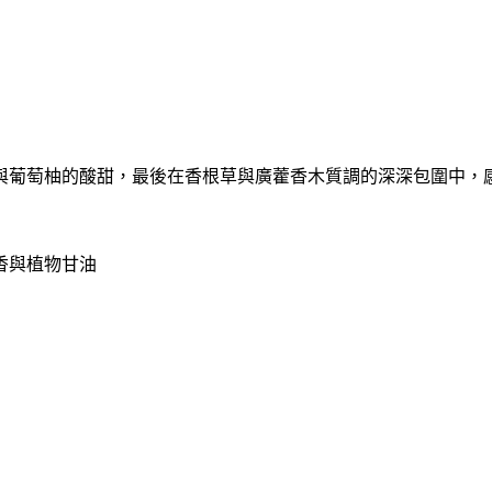
與葡萄柚的酸甜，最後在香根草與廣藿香木質調的深深包圍中，
香與植物甘油